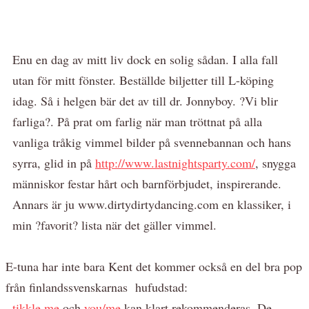
Enu en dag av mitt liv dock en solig sådan. I alla fall
utan för mitt fönster. Beställde biljetter till L-köping
idag. Så i helgen bär det av till dr. Jonnyboy. ?Vi blir
farliga?. På prat om farlig när man tröttnat på alla
vanliga tråkig vimmel bilder på svennebannan och hans
syrra, glid in på
http://www.lastnightsparty.com/
, snygga
människor festar hårt och barnförbjudet, inspirerande.
Annars är ju www.dirtydirtydancing.com en klassiker, i
min ?favorit? lista när det gäller vimmel.
E-tuna har inte bara Kent det kommer också en del bra pop
från finlandssvenskarnas hufudstad:
tikkle me
och
you/me
kan klart rekommenderas. De