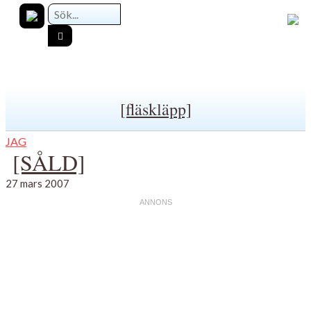
[fläskläpp]
JAG
[SÅLD]
27 mars 2007