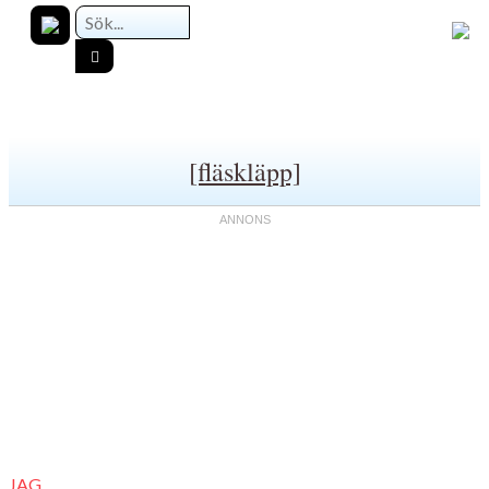
[fläskläpp]
JAG